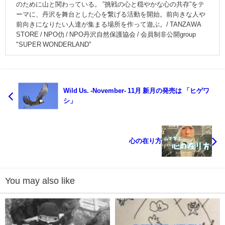
のために山と関わっている。 ”挑戦の心と穏やかな心の共存”をテ
ーマに、丹沢を舞台とした心を繋げる活動を開始。前向きな人や
前向きになりたい人達が集まる場所を作って遊ぶ。/ TANZAWA
STORE / NPO仂 / NPO丹沢自然保護協会 / 会員制非公開group
"SUPER WONDERLAND"
Wild Us. -November- 11月 新月の発売は 「ヒゲワ
シ」
心の在り方
You may also like