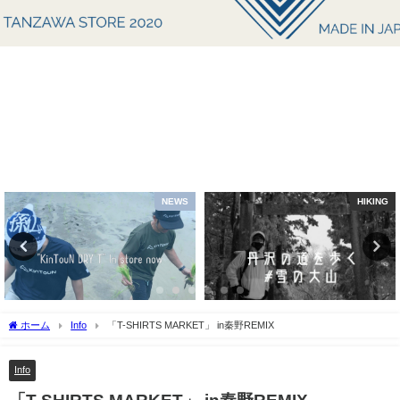
NEWS
HIKING
ホーム
Info
「T-SHIRTS MARKET」 in秦野REMIX
Info