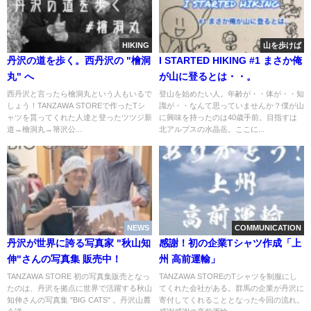
HIKING
山を歩けば
丹沢の道を歩く。西丹沢の "檜洞
I STARTED HIKING #1 まさか俺
丸" へ
が山に登るとは・・。
西丹沢と言ったら檜洞丸という人もいるで
登山を始めたい人。年齢が・・体が・・知
しょう！TANZAWA STOREで作ったTシ
識が・・なんて思っていませんか？僕が山
ャツを貰ってくれた人達と登ったツツジ新
に興味を持ったのは40歳手前。目指すは
道→檜洞丸→箒沢公...
北アルプスの水晶岳。ここに...
NEWS
COMMUNICATION
丹沢が世界に誇る写真家 "秋山知
感謝！初の企業Tシャツ作成「上
伸"さんの写真集 販売中！
州 高前運輸」
TANZAWA STORE 初の写真集販売となっ
TANZAWA STOREのTシャツを制服にし
たのは、丹沢を拠点に世界で活躍する秋山
てくれた会社がある。群馬の企業が丹沢に
知伸さんの写真集 "BIG CATS" 。丹沢山麓
寄付してくれることとなった今回の流れ。