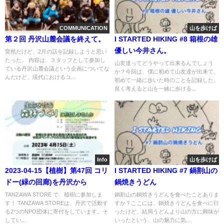
COMMUNICATION
山を歩けば
第２回 丹沢山麓会議を終えて。
I STARTED HIKING #8 箱根の雄
優しい今井さん。
突然だけど、2月の話を記録しようと思い
たった。 内容は、スタッフとして参加し
山友達ってどうやって出来るんでしょう
ている丹沢山麓会議という企画についてな
か？今回は、僕に初めて山友達が出来て、
んだけど、現代におけるコ...
初めて一緒に歩いた時のことを記録した。
良く考えると山を一緒に歩ける...
Info
山を歩けば
2023-04-15【植樹】第47回 コリ
I STARTED HIKING #7 鍋割山の
ドー(緑の回廊)を丹沢から
鍋焼きうどん
TANZAWA STORE で、植樹に参加しま
鍋割山の鍋焼きうどんを食べたことありま
す！ TANZAWA STOREは、丹沢で活動す
すか？ここには、鍋焼きうどんを食べに行
る2つのNPO団体に寄付をしています。そ
ったけど、結局うどんより山の方に興味が
してい...
いったという、山の魅力に気...