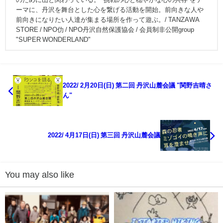
ーマに、丹沢を舞台とした心を繋げる活動を開始。前向きな人や
前向きになりたい人達が集まる場所を作って遊ぶ。/ TANZAWA
STORE / NPO仂 / NPO丹沢自然保護協会 / 会員制非公開group
"SUPER WONDERLAND"
2022/ 2月20日(日) 第二回 丹沢山麓会議 "関野吉晴さ
ん"
2022/ 4月17日(日) 第三回 丹沢山麓会議
You may also like