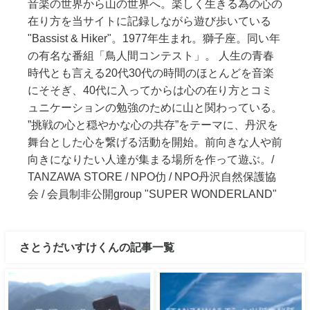
音楽の世界から山の世界へ。楽しく生きる為の心の
在り方を当サイトに記録しながら遊び歩いている
"Bassist & Hiker"。1977年生まれ。獅子座。同い年
の有名な番組「鳥人間コンテスト」。 人生の青春
時代とも言える20代30代の時間のほとんどを音楽
にそそぎ、40代に入ってからは心の在り方とコミ
ュニケーションの勉強のために山と関わっている。
”挑戦の心と穏やかな心の共存”をテーマに、丹沢を
舞台とした心を繋げる活動を開始。前向きな人や前
向きになりたい人達が集まる場所を作って遊ぶ。/
TANZAWA STORE / NPO仂 / NPO丹沢自然保護協
会 / 会員制非公開group "SUPER WONDERLAND"
さとうだいすけくんの記事一覧