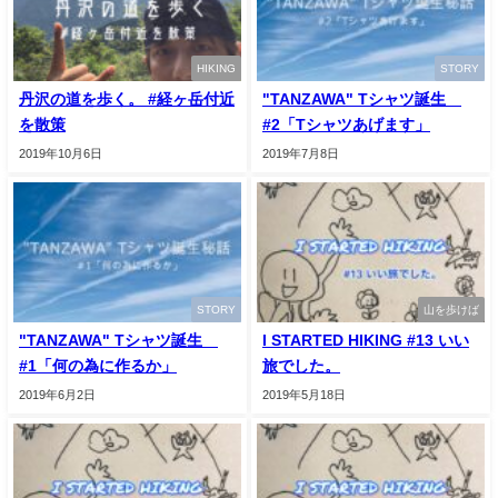
HIKING
STORY
丹沢の道を歩く。 #経ヶ岳付近
"TANZAWA" Tシャツ誕生
を散策
#2「Tシャツあげます」
2019年10月6日
2019年7月8日
STORY
山を歩けば
"TANZAWA" Tシャツ誕生
I STARTED HIKING #13 いい
#1「何の為に作るか」
旅でした。
2019年6月2日
2019年5月18日