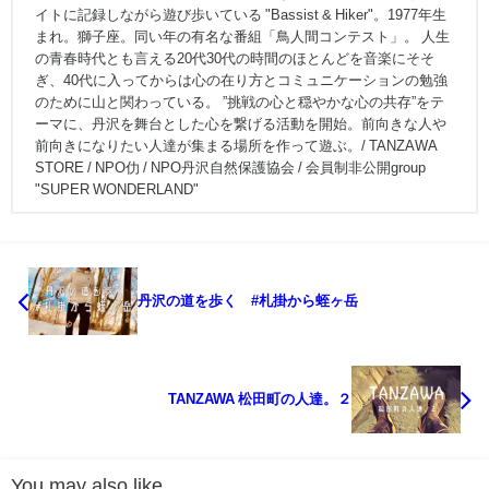
イトに記録しながら遊び歩いている "Bassist & Hiker"。1977年生
まれ。獅子座。同い年の有名な番組「鳥人間コンテスト」。 人生
の青春時代とも言える20代30代の時間のほとんどを音楽にそそ
ぎ、40代に入ってからは心の在り方とコミュニケーションの勉強
のために山と関わっている。 ”挑戦の心と穏やかな心の共存”をテ
ーマに、丹沢を舞台とした心を繋げる活動を開始。前向きな人や
前向きになりたい人達が集まる場所を作って遊ぶ。/ TANZAWA
STORE / NPO仂 / NPO丹沢自然保護協会 / 会員制非公開group
"SUPER WONDERLAND"
丹沢の道を歩く #札掛から蛭ヶ岳
TANZAWA 松田町の人達。２
You may also like