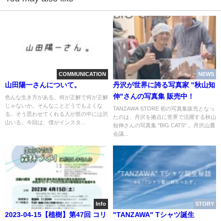
COMMUNICATION
NEWS
山田陽一さんについて。
丹沢が世界に誇る写真家 "秋山知
伸"さんの写真集 販売中！
色んな生き方がある。何が正解で何が正解
じゃないか。そんなことどうでもよくな
TANZAWA STORE 初の写真集販売となっ
る。そう思わせてくれる人が世の中には沢
たのは、丹沢を拠点に世界で活躍する秋山
山いる。今回は、僕がインスタ...
知伸さんの写真集 "BIG CATS" 。丹沢山麓
会議...
Info
STORY
2023-04-15【植樹】第47回 コリ
"TANZAWA" Tシャツ誕生