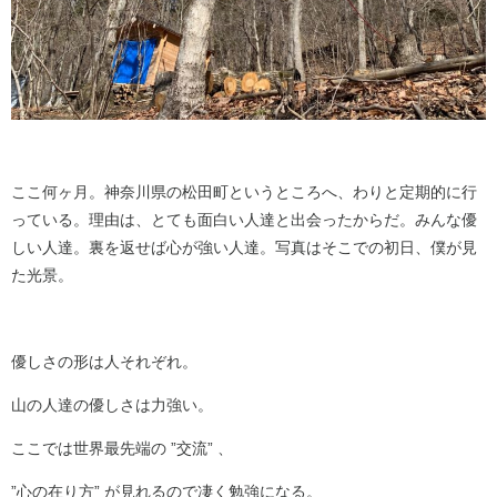
ここ何ヶ月。神奈川県の松田町というところへ、わりと定期的に行
っている。理由は、とても面白い人達と出会ったからだ。みんな優
しい人達。裏を返せば心が強い人達。写真はそこでの初日、僕が見
た光景。
優しさの形は人それぞれ。
山の人達の優しさは力強い。
ここでは世界最先端の
”交流”
、
”心の在り方”
が見れるので凄く勉強になる。