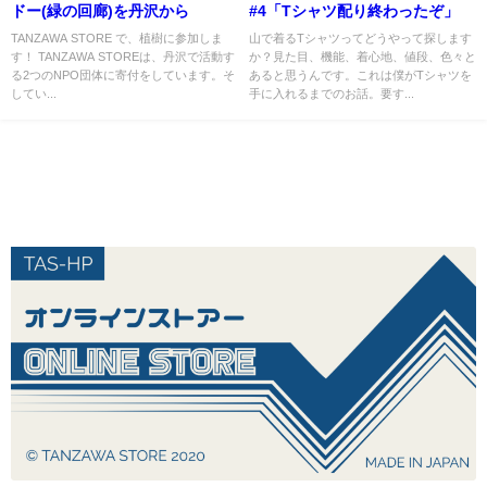
ドー(緑の回廊)を丹沢から
#4「Tシャツ配り終わったぞ」
TANZAWA STORE で、植樹に参加しま
山で着るTシャツってどうやって探します
す！ TANZAWA STOREは、丹沢で活動す
か？見た目、機能、着心地、値段、色々と
る2つのNPO団体に寄付をしています。そ
あると思うんです。これは僕がTシャツを
してい...
手に入れるまでのお話。要す...